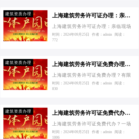
业的璀璨星河中，每一张建筑劳务许
的“幕后英雄”。今天，就让我们一起揭
的小伙伴们一起搞装修。虽然规模不
可证都是通往梦想舞台的入场券。但
开上海建筑劳务许可证办理的神秘面
建筑资质办理
大，但通过核定征…
对于那些忙碌于工地与蓝图间的企业
上海建筑劳务许可证办理：亲临现场非必须，智慧筹划更关键-上海建筑劳务许可证需要到场吗？
纱，再聊聊如何在有限公司与个体工
主来说，亲自跑手续无疑是场“跨界挑
商户核定征收间找到最适合自己的节
上海建筑劳务许可证办理：亲临现场
战”。别担心，今天咱们就来聊聊如何
税之路，让税务不再是负担，而是助
非必须，智慧筹划更关键 xxxx xxxx-
时间：2024年09月25日
作者：admin
阅读：
在上海这座魔都，轻松搞定建筑劳务
772
力企业腾飞的翅膀！ 第一幕：资料准
xx-xx xx:xx 发布于 xx 在建筑行业的
许可证的代办大戏，还能在税务筹划
备——你的“行头”够齐全吗？ 想象一
璀璨舞台上，每一张建筑劳务许可证
上玩出新花样，让有限公司与个体工
下，你是一个即将登台的演员，而上
都是通往辉煌项目的通行证。近期，
商户核定征收的对比变得既有趣又实
建筑资质办理
海…
不少上海的建筑界同仁们纷纷询问：
上海建筑劳务许可证免费办理？有限公司与个体户的税收大戏！-上海建筑劳务许可证免费办理吗？
用。 官方数据来撑腰，有限公司VS个
“上海建筑劳务许可证需要到场吗？”别
体工商户 据上海市住房和城乡建设管
上海建筑劳务许可证免费办理？有限
急，答案即将揭晓，但在此之前，让
理委员会官方数据显示，2023年上海
公司与个体户的税收大戏！ xxxx
时间：2024年09月25日
作者：admin
阅读：
我们先玩味一番这背后的税务与股权
830
建筑行业的总产值再创新高，而这其
xxxx-xx-xx xx:xx 发布于 xx 在建筑行
架构艺术，让“节税”成为你的超级英雄
中，不乏通过合理税务筹划实现利润
业的璀璨舞台上，每一位参与者都是
斗篷，助你在创业路上飞得更高、更
最大化的聪…
编织梦想的建筑师，而每一份建筑劳
远！ 官方数据来说话：有限公司VS个
建筑资质办理
务许可证，则是他们手中不可或缺的
上海建筑劳务许可证免费代办？一场财税专家的“戏剧”解读！-上海建筑劳务许可证免费代办吗？
体工商户 据上海市住房和城乡建设管
“入场券”。近期，关于“上海建筑劳务
理委员会以及国家税务总局上海市税
上海建筑劳务许可证免费代办？一场
许可证是否免费办理”的话题，成了众
务局的官方信息显示，截至2023年，
财税专家的“戏剧”解读！ 在财税的广
时间：2024年09月25日
作者：admin
阅读：
多建筑界小伙伴茶余饭后的热门谈
1006
上海建筑行业的企业中，有限公司与
阔舞台上，每一张建筑劳务许可证都