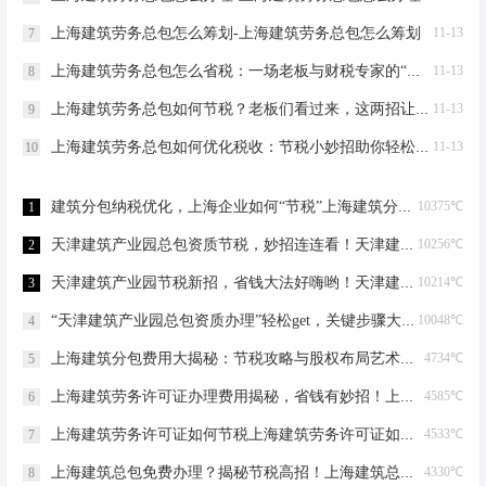
上海建筑劳务总包怎么筹划-上海建筑劳务总包怎么筹划
11-13
7
上海建筑劳务总包怎么省税：一场老板与财税专家的“节税”对话-上海建筑劳务总包怎么省税
11-13
8
上海建筑劳务总包如何节税？老板们看过来，这两招让您省下一辆车的钱！-上海建筑劳务总包如何节税
11-13
9
上海建筑劳务总包如何优化税收：节税小妙招助你轻松省钱！-上海建筑劳务总包如何优化税收
11-13
10
建筑分包纳税优化，上海企业如何“节税”上海建筑分包纳税优化
10375℃
1
天津建筑产业园总包资质节税，妙招连连看！天津建筑产业园总包资质节税优化
10256℃
2
天津建筑产业园节税新招，省钱大法好嗨哟！天津建筑产业园总包资质节税优化
10214℃
3
“天津建筑产业园总包资质办理”轻松get，关键步骤大揭秘！天津建筑产业园总包资质办理
10048℃
4
上海建筑分包费用大揭秘：节税攻略与股权布局艺术上海建筑分包有什么费用
4734℃
5
上海建筑劳务许可证办理费用揭秘，省钱有妙招！上海建筑劳务许可证办理费用是多少
4585℃
6
上海建筑劳务许可证如何节税上海建筑劳务许可证如何节税
4533℃
7
上海建筑总包免费办理？揭秘节税高招！上海建筑总包免费办理吗？
4330℃
8