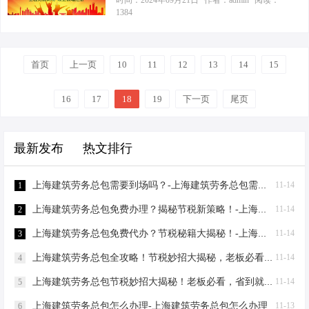
时间：2024年09月21日
作者：admin
阅读：
许可证就像是参加一场马拉松，需要
1384
权结构，税率可是大不相同。比如，
要想在激烈的市场竞争中站稳脚跟，
耐力和策略。你需要准备一系列材
个人独资企业与有限责任公司，就像
除了要有过硬的建筑技艺，还得有一
料，包括但不限于企业法人营业执
是剧中的正反派，一个可能让你享受
套高效的税务筹划秘籍。今天，我就
照、税务登记证、组织机构代码证
更低的税率…
首页
上一页
来给大家揭秘一下，如何通过合理合
10
11
12
13
14
15
等，这就像是你的“身份证”集合，缺一
法的手段，让你的上海建筑劳务许可
不可。接着，你得像侦探一样调查清
证变成一张“省税通行证”。 首先，让
16
17
18
19
下一页
尾页
楚企业的财务状况，包括注册资本、
我们来一场“税收剧本”的演绎。想象一
流动资金等，确保一切“证据确凿”。
下，你的建筑公司就像是一艘航船，
然后，你得像个编剧一样，精心撰写
最新发布
热文排行
而税务筹划则是船上的风帆，正确的
项目计划书，详细描述你的建筑项目
调整可以让你乘风破浪，而不是被逆
和劳务分包情况，让审…
流拖垮。那么，如何才能让这艘航船
上海建筑劳务总包需要到场吗？-上海建筑劳务总包需要到场吗？
11-14
1
更加轻盈呢？ “场景一”：利用政策优
上海建筑劳务总包免费办理？揭秘节税新策略！-上海建筑劳务总包免费办理吗？
11-14
2
惠。上海对于建筑行业的小微企业有
一定的税收优惠政策，比如增值税小
上海建筑劳务总包免费代办？节税秘籍大揭秘！-上海建筑劳务总包免费代办吗？
11-14
3
规模纳税人的简易计税方法，可以大
上海建筑劳务总包全攻略！节税妙招大揭秘，老板必看！-上海建筑劳务总包流程和要求
11-14
4
大减轻税负。就像小兵张嘎用智慧对
付鬼子一样…
上海建筑劳务总包节税妙招大揭秘！老板必看，省到就是赚到！-上海建筑劳务总包怎么节税
11-14
5
上海建筑劳务总包怎么办理-上海建筑劳务总包怎么办理
11-13
6