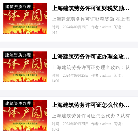
是这座大厦中不可或缺的一块砖。今
建筑资质办理
天，咱们就来聊聊上海建筑劳务许可
上海建筑劳务许可证财税奖励-上海建筑劳务许可证财税奖励
证核定征收的那些事儿，看看有限公
上海建筑劳务许可证财税奖励 在上海
司和个体工商户在这场税收大战中的
这座繁华的大都市里，建筑行业如同
时间：2024年09月25日
作者：admin
阅读：
激烈对决！ 场景一：有限公司VS个体
914
一场大戏，而财税筹划无疑是其中最
工商户，谁更节税？ 想象一下，你是
重要的幕后导演。今天，我们来聊聊
一家公司老板，面对一堆繁琐的税务
如何通过合理利用上海的建筑劳务许
报表，是不是觉得头都大了？别急，
建筑资质办理
可证，享受那些让人垂涎欲滴的财税
上海建筑劳务许可证办理全攻略：从资料准备到节税妙招，一网打尽！-上海建筑劳务许可证需要什么资料
咱们先来看看有限公司和个体工商户
奖励。 话说在静安寺附近，有一家建
在核定征收下的节税效果。 有限公司
上海建筑劳务许可证办理全攻略：从
筑公司A，老板老王是个精明的主儿。
（企业所得税25%）： 假设你是一家
资料准备到节税妙招，一网打尽！ 在
时间：2024年09月25日
作者：admin
阅读：
他们接了个装修工程，按照传统方
1490
年收入100万元的有限公司，那么你需
繁华的魔都上海，每一座拔地而起的
式，税负可不轻。但老王灵机一动，
要缴纳25%的企业所得税，也就是25
高楼大厦背后，都离不开建筑劳务公
决定跨省成立一个劳务分公司B，专门
万元。再加上分红个税20%，哦豁，…
司的辛勤付出。而想要在这座城市站
负责这个工程的人工部分。这样一
建筑资质办理
稳脚跟，顺利开展业务，一张上海建
上海建筑劳务许可证怎么代办？从有限公司到个体工商户的智慧选择-上海建筑劳务许可证怎么代办
来，不仅增值税地方可以全额留存
筑劳务许可证就如同“通行证”，至关重
50%，企业所得税地方也全额留存
上海建筑劳务许可证怎么代办？从有
要。但你知道吗？成功办理许可证只
40%，还有财政奖励！这就像是打怪升
限公司到个体工商户的智慧选择 xxxx
时间：2024年09月25日
作者：admin
阅读：
是第一步，如何在税务筹划上“大展拳
1072
级拿到了超级装备，战斗力瞬间爆
xxxx-xx-xx xx:xx 发布于 xx 在建筑行
脚”，实现节税最大化，才是企业真正
表！ 再来说说个体工商户C，小李和他