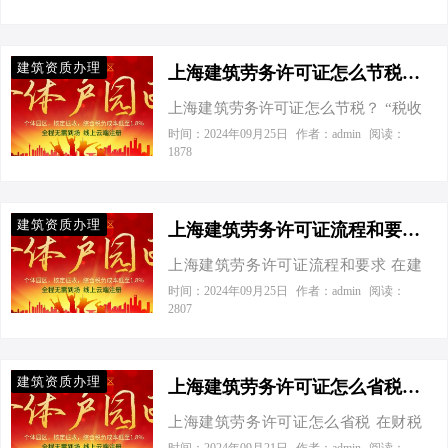
资。今天，我们就来一场深入浅出的
个体工商户数量比例约为6:4。而税收
是企业上演精彩剧目的入场券。那
探讨，看看在这场税收与创业的戏剧
方面…
么，如何高效、划算地拿到这张“通行
中，有限公司与个体工商户如何各自
建筑资质办理
证”，就成了众多建筑企业关心的焦
上海建筑劳务许可证怎么节税？上海建筑劳务许可证怎么节税
演绎，又如何在节税的艺术道路上，
点。今天，我这位企业财税界的“老戏
找到属于自己的那抹亮色。 官方数据
上海建筑劳务许可证怎么节税？ “税收
骨”，将为您揭秘上海建筑劳务许可证
来说话：免费？不，是更优的服务！
筹划”这个词，听起来是不是像极了一
时间：2024年09月25日
作者：admin
阅读：
代办的那些事儿，看看是否能实现真
1878
据上海市住房和城乡建设管理委员会
部悬疑剧的开头？但别担心，今天我
正的“免费”大放送！ 第一幕：官方数
的官方发布（虽然没直接说免费，但
们不讲复杂的理论，而是来点实际的
据来撑腰，有限公司VS个体工商户 据
也别急着下结论），近…
——上海建筑劳务许可证如何节税。
上海市住房和城乡建设管理委员会发
建筑资质办理
想象一下，你是这部剧的主角，手握
上海建筑劳务许可证流程和要求上海建筑劳务许可证流程和要求
布的最新数据显示，截至2023年底，
一张神奇的卡片，这张卡片能让你在
上海的建筑行业呈现出蓬勃发展的态
上海建筑劳务许可证流程和要求 在建
税收的迷宫中找到出口。 首先，让我
势，新注册建筑企业数量同比增长
筑界，拿到一张上海建筑劳务许可
时间：2024年09月25日
作者：admin
阅读：
们来到剧情的转折点。在上海，建筑
2807
15%，总产值更是突破了5000亿大
证，就像演员获得奥斯卡提名一样，
劳务公司想要节税，得先拿到那张通
关。在如此庞大的市场背景下，税务
既是一种认可也是一种挑战。今天，
行证——建筑劳务许可证。有了它，
筹划的重要性不言而喻。 有限公司
我们就来聊聊这个让人既爱又恨的流
你才能合法地开展业务，同时，这也
建筑资质办理
与…
程和要求，以及如何巧妙地通过税务
上海建筑劳务许可证怎么省税上海建筑劳务许可证怎么省税
是你节税之路的起点。 接下来，我们
筹划，让你的企业像明星一样闪耀。
要玩一个小游戏——“寻找最佳股权结
上海建筑劳务许可证怎么省税 在财税
首先，你得明白，申请上海建筑劳务
构”。为什么是游戏呢？因为不同的股
江湖中，上海的建筑大佬们都知道，