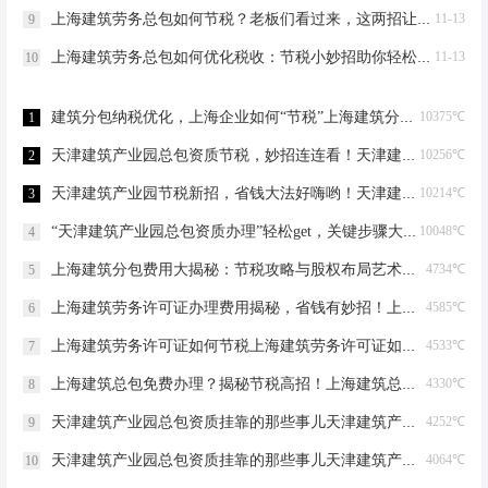
上海建筑劳务总包如何节税？老板们看过来，这两招让您省下一辆车的钱！-上海建筑劳务总包如何节税
11-13
9
上海建筑劳务总包如何优化税收：节税小妙招助你轻松省钱！-上海建筑劳务总包如何优化税收
11-13
10
建筑分包纳税优化，上海企业如何“节税”上海建筑分包纳税优化
10375℃
1
天津建筑产业园总包资质节税，妙招连连看！天津建筑产业园总包资质节税优化
10256℃
2
天津建筑产业园节税新招，省钱大法好嗨哟！天津建筑产业园总包资质节税优化
10214℃
3
“天津建筑产业园总包资质办理”轻松get，关键步骤大揭秘！天津建筑产业园总包资质办理
10048℃
4
上海建筑分包费用大揭秘：节税攻略与股权布局艺术上海建筑分包有什么费用
4734℃
5
上海建筑劳务许可证办理费用揭秘，省钱有妙招！上海建筑劳务许可证办理费用是多少
4585℃
6
上海建筑劳务许可证如何节税上海建筑劳务许可证如何节税
4533℃
7
上海建筑总包免费办理？揭秘节税高招！上海建筑总包免费办理吗？
4330℃
8
天津建筑产业园总包资质挂靠的那些事儿天津建筑产业园总包资质挂靠
4252℃
9
天津建筑产业园总包资质挂靠的那些事儿天津建筑产业园总包资质挂靠
4064℃
10