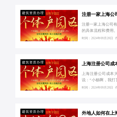
建筑资质办理
注册一家上海公
注册一家上海公司有
的具体流程和费用
是了如指掌。于是，
时间：2024年09月28日
首先，我们来说说
要确定公司的类型
要响亮，又不能和
鸡蛋灌饼，那就尴尬
建筑资质办理
或场地使用证明等。
上海注册公司成本大
说：“小杨啊，我打
我一听，这话题我爱
时间：2024年09月28日
开始了。 一、工商
得把公司合法“生”
不涉及特殊行业，走
本费和刻章费，几
建筑资质办理
外地人如何在上