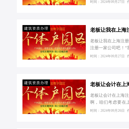
以及国际化程度无疑
时间：2024年09月27日
公司呢？这背后又隐
海市政府为了吸引
对于符合条件的小型
更是有着高达15%
建筑资质办理
老板让我在上海
强劲动力…
老板让我在上海注册
注册一家公司吧！”
非常了解工商注册
时间：2024年09月27日
文章，给大家分享一
据，截至2023年底
家，同比增长12.
强劲。那么，为什么
建筑资质办理
老板让会计在上
老板让会计在上海注
啊，咱们考虑要在
优。”我一听，这活
时间：2024年09月26日
了。 上海：商业与
市统计年鉴》，上海