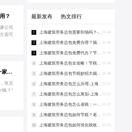
用？
最新发布
热文排行
一家公司
上海建筑劳务总包需要到场吗？-上海建筑劳务总包需要到场吗？
11-14
1
方面可
工商注册
上海建筑劳务总包免费办理？揭秘节税新策略！-上海建筑劳务总包免费办理吗？
11-14
2
。你需
上海建筑劳务总包免费代办？节税秘籍大揭秘！-上海建筑劳务总包免费代办吗？
11-14
3
思，既
只能卖
上海建筑劳务总包全攻略！节税妙招大揭秘，老板必看！-上海建筑劳务总包流程和要求
11-14
4
租赁合同
上海注册公司成本大揭秘：个体工商户与有限公司的节税大PK-上海注册一家公司需要什么成本？
上海建筑劳务总包节税妙招大揭秘！老板必看，省到就是赚到！-上海建筑劳务总包怎么节税
11-14
5
话，张总
上海建筑劳务总包怎么办理-上海建筑劳务总包怎么办理
11-13
6
少钱？”
上海建筑劳务总包怎么筹划-上海建筑劳务总包怎么筹划
11-13
7
火朝天地
，第一步
上海建筑劳务总包怎么省税：一场老板与财税专家的“节税”对话-上海建筑劳务总包怎么省税
11-13
8
块，如果
上海建筑劳务总包如何节税？老板们看过来，这两招让您省下一辆车的钱！-上海建筑劳务总包如何节税
11-13
9
必要的工
上海建筑劳务总包如何优化税收：节税小妙招助你轻松省钱！-上海建筑劳务总包如何优化税收
11-13
费大约
10