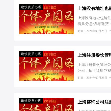
占比高达90%以上
是针对初创企业和中
建筑资质办理
注册：…
上海没有地址也能注
着几分急切与迷茫
吗？”我微微一笑，
时间：2024年09月26日
针对个体工商户，
慢慢道来。 一、政
鼓励创业、简化流
这意味着，即使你
建筑资质办理
上海注册餐饮管
程。上海爱税宝园区
上海注册餐饮管理公
公司，这手续得咋整
家餐饮管理公司，还
时间：2024年09月26日
急，咱们一步步来
营范围，到工商局
书、公司章程等等
料准备齐全后，交
建筑资质办理
就是正式的老板了！