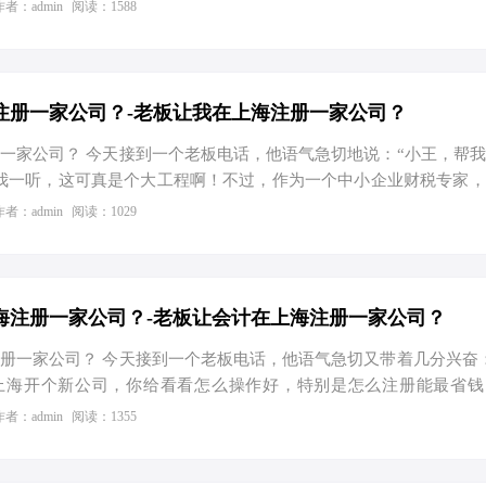
为企业提供了广阔的发展空间。那么，这位老板为何要选择在上海
作者：admin
阅读：1588
藏着怎样的商业智慧与策略？ 一、政策红利与税收优惠 官方数据
投资、促进经济发展，出台了一系列针对中小企业的税收优惠政策。
微利企业，所得税税率可以降至20%，甚至更低；而对于高新技
的所得税优惠。这些政策大大降低了企业的税负成本，为企业的发
注册一家公司？-老板让我在上海注册一家公司？
一家公司？ 今天接到一个老板电话，他语气急切地说：“小王，帮
我一听，这可真是个大工程啊！不过，作为一个中小企业财税专家
、节税优化、记账报税及股权架构的。于是，我决定写一篇今日头条
作者：admin
阅读：1029
下我的经验和见解。 首先，我们来看看官方数据。根据上海市工
，上海共有企业约150万家，同比增长8.6%。其中，新设企业数量达到3
5%。这些数据表明，上海作为中国的经济中心之一，其市场活力和吸
这么多人选择在上海注册公司呢？ 答案很简单：政策优惠、地理位
海注册一家公司？-老板让会计在上海注册一家公司？
册一家公司？ 今天接到一个老板电话，他语气急切又带着几分兴奋
上海开个新公司，你给看看怎么操作好，特别是怎么注册能最省钱
儿有挑战也有趣味，正好可以好好整理下近期的财税心得，于是便
作者：admin
阅读：1355
税务的天堂 要说为什么选上海，这还得从一组数据说起。根据最新
作为中国的经济中心之一，其市场主体总量已超过300万户，其中