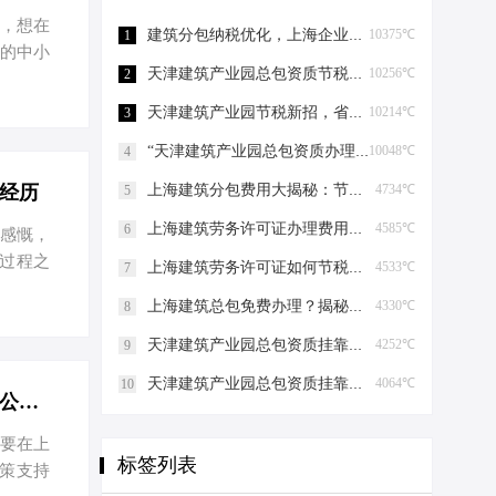
人，想在
建筑分包纳税优化，上海企业如何“节税”上海建筑分包纳税优化
10375℃
1
您的中小
天津建筑产业园总包资质节税，妙招连连看！天津建筑产业园总包资质节税优化
10256℃
2
选择公司
名字上的
天津建筑产业园节税新招，省钱大法好嗨哟！天津建筑产业园总包资质节税优化
10214℃
3
选择个体
“天津建筑产业园总包资质办理”轻松get，关键步骤大揭秘！天津建筑产业园总包资质办理
10048℃
4
选择有限
经历
上海建筑分包费用大揭秘：节税攻略与股权布局艺术上海建筑分包有什么费用
4734℃
5
上海建筑劳务许可证办理费用揭秘，省钱有妙招！上海建筑劳务许可证办理费用是多少
4585℃
6
与感慨，
，过程之
上海建筑劳务许可证如何节税上海建筑劳务许可证如何节税
4533℃
7
奇，给
上海建筑总包免费办理？揭秘节税高招！上海建筑总包免费办理吗？
4330℃
8
雄叙事一
海，这座
天津建筑产业园总包资质挂靠的那些事儿天津建筑产业园总包资质挂靠
4252℃
9
“爱税宝
天津建筑产业园总包资质挂靠的那些事儿天津建筑产业园总包资质挂靠
4064℃
10
公地点的
一个老板为什么要在上海注册3家公司？-一个老板为什么要在上海注册3家公司？
我要在上
标签列表
政策支持