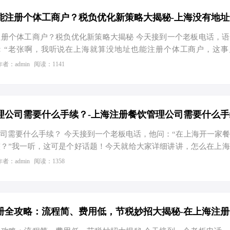
。这背后，离不开上海政府对创业友好的政策支持和优越的营商环
小企业的一系列税收优惠政策，让“魔都”成了创业者心中的“福地”
册个体工商户？税负优化新策略大揭秘 今天接到一个老板电话，
：“老张啊，我听说在上海就算没地址也能注册个体工商户，这事
心想这消息还挺灵通的。没错，近期上海确实放宽了工商注册政策
作者：admin
阅读：1141
允许使用虚拟注册地址进行登记。但具体怎么操作？有何优势？别急
策解读：无地址注册成为可能 根据上海市工商行政管理局的最新规
程，上海允许创业者使用园区或孵化器提供的集中登记地址进行工商
没有实际办公地址，也可以通过入驻这些指定区域，轻松完成工商
理公司需要什么手续？-上海注册餐饮管理公司需要什么手
就是…
司需要什么手续？ 今天接到一个老板电话，他问：“在上海开一家
？”我一听，这可是个好话题！今天就给大家详细讲讲，怎么在上
有那些你不知道的节税小妙招。 一、注册流程简又快，轻松当老
作者：admin
阅读：1358
。首先，你得给你的公司起个响亮的名字，然后拿着你的身份证和公
去核名。名字通过后，就可以开始填写一系列表格了，比如公司设
。别忘了，你还得准备股东会决议和董事、监事、经理的任职文件。
给工商局审核，没问题的话，一周左右就能拿到营业执照了。有了执
…