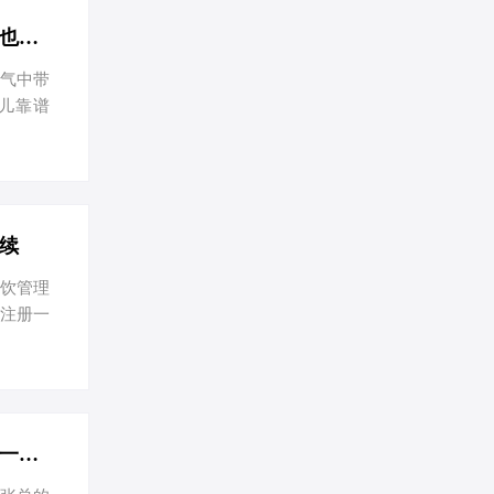
境。特别
。 工商
上海没有地址也能注册个体工商户？税负优化新策略大揭秘-上海没有地址也能注册个体工商户？
语气中带
儿靠谱
，特别是
，听我
定，为了
注册。
注册流
续
餐饮管理
海注册一
板 先别
司的经
立申请
这些材
照，你
上海咨询公司注册全攻略：流程简、费用低，节税妙招大揭秘-在上海注册一家咨询公司的流程和费用