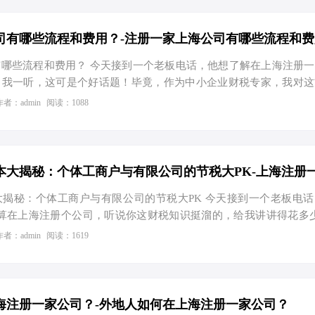
司有哪些流程和费用？-注册一家上海公司有哪些流程和费
哪些流程和费用？ 今天接到一个老板电话，他想了解在上海注册
。我一听，这可是个好话题！毕竟，作为中小企业财税专家，我对这
我决定写一篇今日头条风格的文章，给大家详细解答一下。 一、
作者：admin
阅读：1088
工商注册。这是设立公司的第一步，就像盖房子要先打地基一样重要
，是找几个合伙人一起干，还是自己单打独斗？公司名字也得费点心
别人重名。经营范围得好好琢磨，别回头你想卖个茶叶蛋，结果发现
了。 接下来，就是准备一堆材料，什么股东身份证、公司章程、
…
揭秘：个体工商户与有限公司的节税大PK 今天接到一个老板电
算在上海注册个公司，听说你这财税知识挺溜的，给我讲讲得花多
啊！于是乎，咱们这场关于“上海开公司，成本知多少”的讨论热
作者：admin
阅读：1619
注册：打开财富之门的第一把钥匙 想要在上海这片繁华土地上扎根
出来。这就涉及到工商注册了。官方数据显示，单单注册公司这一
完整个流程大概需要20天左右。至于成本嘛，自己跑的话，除了
乎可以忽略不计。但很多人为了省事，会选择代办服务，这就要花
海注册一家公司？-外地人如何在上海注册一家公司？