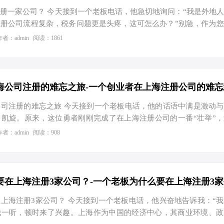
册一家公司？ 今天接到一个老板电话，他急切地询问：“我是外地
册公司流程复杂，税务问题更是头疼，这可怎么办？”别急，作为
就为您揭秘“外地人如何在上海轻松注册公司”的秘籍！ 第一步：
作者：admin
阅读：1861
首先，您得决定是成为“个体工商户”还是“有限公司”。这可不只是
可大了。比如，假设您一年辛苦打拼，净利润达到了500万。如果
么恭喜您，个人所得税不到2%，也就是不到10万的税负。而如果
得税25%加上个人所得税20%，合计45%，也就是225万的税…
海公司注册的难忘之旅-一个创业者在上海注册公司的难忘
司注册的难忘之旅 今天接到一个老板电话，他的话语中满是激动
凯旋。原来，这位勇者刚刚完成了在上海注册公司的一番“壮举”
，简直能拍成一部创业版的《闯关东》。我决定用文字记录下这段传
作者：admin
阅读：908
的勇士们一点启示。 初识工商，一脸懵 故事的开头，和所有英
工商注册这个大BOSS，我们主角小明（化名）一开始是懵的。上
者既友好又考验严格。好在，他没有选择硬闯，而是巧妙地利用了
免费注册地址服务。这招“空手套白狼”，直接让小明在没有实体办
上海注册3家公司？ 今天接到一个老板电话，他兴奋地告诉我：“
我一听，顿时来了兴趣。上海作为中国的经济中心，其商业环境、