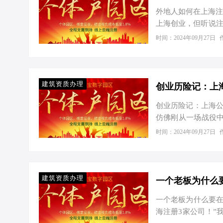
1000-30…
外地人如何在上海注
上海创业，但听说注
企业财税顾问，我这
时间：2024年09月27日
类型，节税有妙招 
区别，税收上的差异
工商户核定征收，那
公司呢？那可是企业所
建筑资质办理
创业历险记：上
创业历险记：上海公
仿佛刚从一场战役中
曲折、收获之丰富
时间：2024年09月27日
正准备踏上创业征途
样，始于无知。面对
国际大都市，对创业
建筑产业园”提供的
建筑资质办理
情况下，…
一个老板为什么要在
海注册3家公司！”