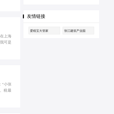
注册3家
显示，上
例如，
友情链接
术企业，
展注入了
爱税宝大管家
张江建筑产业园
我在上海
，我可是
风格的
商局的数
5.7万
引力依然
…
：“小张
、税最
欣然应允
的《上海
中小企业