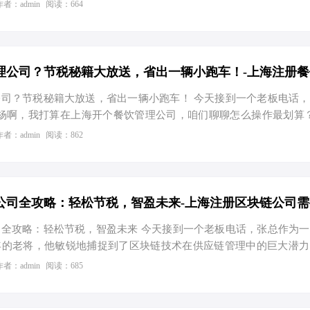
政策的优化和服务的升级，这一切变得可能且合法。那么，如何在上
作者：admin
阅读：664
体工商户呢？接下来，我们就来聊聊这个既实用又有些神奇的话题
能注册？ 在上海，乃至全国范围内，工商注册通常需要提供一个
为了鼓励创业、简化流程，各地政府和园区纷纷推出了一些创新政
区就提供了免费注册地址服务。这意味着，即使你没有实体办公地点
拟…
司？节税秘籍大放送，省出一辆小跑车！ 今天接到一个老板电话
杨啊，我打算在上海开个餐饮管理公司，咱们聊聊怎么操作最划算
是我的专业领域！上海啊，那个经济风向标，餐饮行业的天堂与战场
作者：admin
阅读：862
着呢。别急，我这就给您捋一捋注册流程，还有那些能让您笑开花的
饮管理公司注册手续大揭秘 注册流程：从零到英雄的蜕变 先得给
的名字，就像给自己孩子取名一样，得独一无二，还得让人过耳不忘
堆“身份证明”了——股东身份证原件、法人监事的身份证复印件
全攻略：轻松节税，智盈未来 今天接到一个老板电话，张总作为
年的老将，他敏锐地捕捉到了区块链技术在供应链管理中的巨大潜力
司来一次漂亮的转型。不过，面对陌生的注册流程和复杂的税务规划
作者：admin
阅读：685
。于是，他找到了我，希望能得到专业的指导。那么，在上海注册一
哪些资料呢？别急，我这就给您细细道来，顺便分享几个实用的节