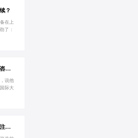
起一个响
：虽然现
续？
准备在上
劲了：
心，有我
让你的
公司起个
CEO，
工商注册
上海咨询公司注册全攻略：流程简、费用低，节税有妙招-在上海注册一家咨询公司的流程和费用
总，说他
国际大
咨询公
定 第一
选名字，
名称自主
提交材料
上海公司注册全攻略：轻松节税，智选个体工商户与有限公司-以上海公司注册为例，可以在百度中搜索“上海公司注册”，下方会出现一些关键词，就可以作为关键词使用了。