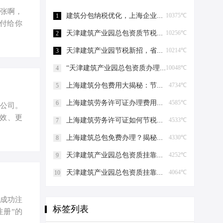
小张啊，
建筑分包纳税优化，上海企业如何“节税”上海建筑分包纳税优化
10375℃
1
付给你
天津建筑产业园总包资质节税，妙招连连看！天津建筑产业园总包资质节税优化
10256℃
2
：企业成
2023
天津建筑产业园节税新招，省钱大法好嗨哟！天津建筑产业园总包资质节税优化
10214℃
3
8.4万
“天津建筑产业园总包资质办理”轻松get，关键步骤大揭秘！天津建筑产业园总包资质办理
10048℃
4
经济活
体…
上海建筑分包费用大揭秘：节税攻略与股权布局艺术上海建筑分包有什么费用
4734℃
5
上海建筑劳务许可证办理费用揭秘，省钱有妙招！上海建筑劳务许可证办理费用是多少
4585℃
6
家公司。
效、更
上海建筑劳务许可证如何节税上海建筑劳务许可证如何节税
4533℃
7
别急，
上海建筑总包免费办理？揭秘节税高招！上海建筑总包免费办理吗？
4330℃
8
监督管理
%。这些
天津建筑产业园总包资质挂靠的那些事儿天津建筑产业园总包资质挂靠
4252℃
9
在这些
天津建筑产业园总包资质挂靠的那些事儿天津建筑产业园总包资质挂靠
4064℃
10
 有限公
海成功注
标签列表
注册”的