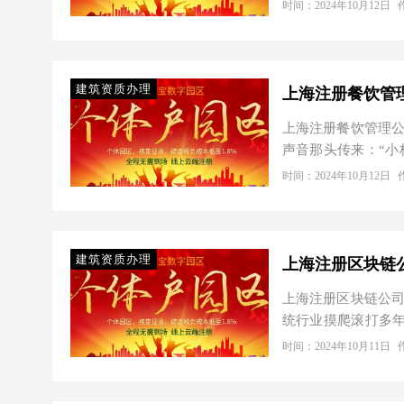
疑惑。现在，随着
时间：2024年10月12日
没有实际地址注册个
政策解读：无地址也
地址。但近年来，
中，上海爱税宝园
建筑资质办理
以通过园区提供的虚
上海注册餐饮管理公
声音那头传来：“小
您还别说，这可正
时间：2024年10月12日
工商注册的门道多
妙招。 一、上海餐
（公司）起个响亮
通过后，就是准备一
建筑资质办理
备好的经营范围…
上海注册区块链公司
统行业摸爬滚打多
成立一家区块链公
时间：2024年10月11日
显得有些手足无措
链公司，究竟需要