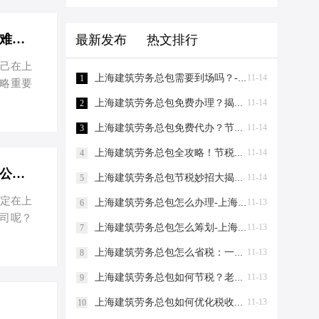
上海创业记：从注册到节税，我的难忘之旅-一个创业者在上海注册公司的难忘经历
最新发布
热文排行
自己在上
上海建筑劳务总包需要到场吗？-上海建筑劳务总包需要到场吗？
11-14
1
略重要
土地上开
上海建筑劳务总包免费办理？揭秘节税新策略！-上海建筑劳务总包免费办理吗？
11-14
2
遇到了
上海建筑劳务总包免费代办？节税秘籍大揭秘！-上海建筑劳务总包免费代办吗？
11-14
3
行开户等
外界支持
上海建筑劳务总包全攻略！节税妙招大揭秘，老板必看！-上海建筑劳务总包流程和要求
11-14
4
企业的生
一个老板为什么要在上海注册3家公司？-一个老板为什么要在上海注册3家公司？
上海建筑劳务总包节税妙招大揭秘！老板必看，省到就是赚到！-上海建筑劳务总包怎么节税
11-14
5
决定在上
上海建筑劳务总包怎么办理-上海建筑劳务总包怎么办理
11-13
6
司呢？
上海建筑劳务总包怎么筹划-上海建筑劳务总包怎么筹划
11-13
7
厚的商业
比增长
上海建筑劳务总包怎么省税：一场老板与财税专家的“节税”对话-上海建筑劳务总包怎么省税
11-13
8
用这些优
上海建筑劳务总包如何节税？老板们看过来，这两招让您省下一辆车的钱！-上海建筑劳务总包如何节税
11-13
9
税效果可
上海建筑劳务总包如何优化税收：节税小妙招助你轻松省钱！-上海建筑劳务总包如何优化税收
11-13
25%的
10