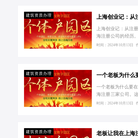
建筑资质办理
上海创业记：从注册
海注册公司的经历
性的旅程。 初识工
时间：2024年10月13日
启自己的事业篇章
“爱税宝建筑产业园
一系列繁琐手续。那
的力量。 数字说话
建筑资质办理
存与发展至关…
一个老板为什么要在
海注册三家公司。
经过一番探讨，我终
时间：2024年10月13日
环境和政策优势。
13.7%。这个数
势，实现业务多元化
谓天壤之别。假设某
建筑资质办理
老板让我在上海