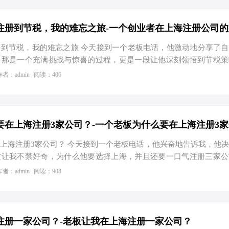
到节税，我的难忘之旅 今天接到一个老板电话，他激动地分享了
。那是一个充满挑战与惊喜的过程，更是一段让他深刻领悟到节税策
商，波折中的收获 当时，他怀揣着满腔热血，准备在上海这片繁华
作者：admin
阅读：406
。然而，面对复杂的工商注册流程，他有些手足无措。幸运的是，他
”，这里不仅为他提供了免费的注册地址，还协助他顺利完成了银
一刻，他深刻体会到了“万事开头难”的真谛，但同时也感受到了
，节税的智慧 在经营过程中，他逐渐意识到，合理的税务规划对于
上海注册3家公司？ 今天接到一个老板电话，他兴奋地告诉我，他
这让我不禁好奇，为什么他要选择上海，并且还要一口气注册三家公
于明白了他的精明之处。 上海作为中国的经济中心，拥有得天独
作者：admin
阅读：908
根据官方数据显示，2020年上海新设企业数量超过40万户，同
据充分说明了上海对企业的吸引力。而注册多家公司，正是为了充分利
和风险分散。 在财税方面，有限公司和个体工商户核定征收的节
老板的净利润为500万元，如果以有限公司的形式存在，他需要缴纳
注册一家公司？-老板让我在上海注册一家公司？