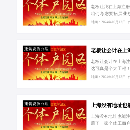
企业所…
老板让我在上海注册
咱们考虑要拓展业
了！”我心头一紧，
时间：2024年10月13日
长的沃土 为什么选
年底，上海拥有企业约
户。这些数字背后
动、完善的产业链、
建筑资质办理
老板让会计在上
老板让会计在上海注
这可真是个大工程
省钱。毕竟，对于
时间：2024年10月13日
且听我慢慢道来。 
局的数据，截至202
数字背后，是上海
企业中，个体工商户
建筑资质办理
上海没有地址也
司…
上海没有地址也能注
册了一家个体工商户