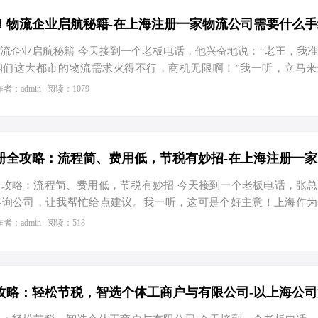
零到一，迈出第一步 资料准备 公司名称：您需要为您的区块链公司
工商局进行核名。建议准备3-5个备选名称，以防重名。 注册资本
！物流企业启航秘籍-在上海注册一家物流公司需要什么手
流企业启航秘籍 今天接到一个老板电话，他兴奋地说：“老王，我
咱们这大都市的物流需求火得不行，商机无限啊！”我一听，立马来
过别急，注册物流公司可不是请客吃饭那么简单，得一步步来。放
作者：admin
阅读：1079
商注册、节税优化、记账报税还有股权架构这些事儿都捋顺了，保证
飞快！” 一、选择公司类型与名称申请 首先，咱们得给你的物流
定是走“个体工商户”路线图个自在轻松，还是当个“有限责任公司”的
。听我说，选对了公司类型，将来能省下不少税费呢！ 二、办理
攻略：流程简、费用低，节税有妙招 今天接到一个老板电话，张
咨询公司，让我帮忙给点建议。我一听，这可是个好主意！上海作为
景广阔，市场需求大。于是，我决定写篇文章，详细讲讲在上海注册
作者：admin
阅读：518
有那些你不知道的节税小妙招。 一、注册流程：从零到一，轻松搞
的娃起名字一样，公司也得有个响亮的名字。你得准备5个以上的备
可不小。然后，登录上海市市场监督管理局的官方网站，找到企业
写信息。如果核名通过，恭喜你，可以进入下一步了！ 第二步：