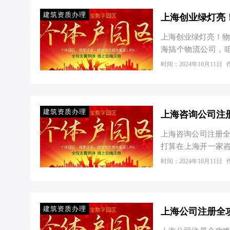
招！ 工商注册：从
亮的名字，并提交给
建筑资质办理
上海创业绿灯亮
在大部分…
上海创业绿灯亮！物
海搞个物流公司，
“兄弟，有眼光！不
时间：2024年10月11日
在，咱们这就把工
公司轻装上路，跑得
响亮的名字，同时确
享受有限责任的庇护
建筑资质办理
与税务…
上海咨询公司注册全
打算在上海开一家
都市，咨询行业前
时间：2024年10月11日
司的流程和费用，还
步：核名 就像给你
因为“撞名”的概率
申报系统，按提示填
建筑资质办理
接下来，你…