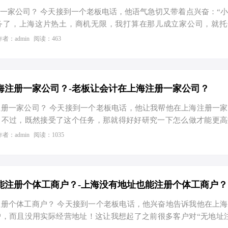
一家公司？ 今天接到一个老板电话，他语气急切又带着点兴奋：“
务了，上海这片热土，商机无限，我打算在那儿成立家公司，就托
这可不光是简单的注册流程，得把财税规划也做到最优。 一、上海
作者：admin
阅读：463
择上海？官方数据说话！上海市市场监督管理局发布的数据显示，截至
135万户，比上年增长4.6%。其中，新设企业35.5万户，注销企业2
，是上海作为国际大都市的经济实力和对企业强大的吸引力。高企的
丰富的人才资源，让上海成为创业的不二之选。 二、节税优化：个
海注册一家公司？-老板让会计在上海注册一家公司？
册一家公司？ 今天接到一个老板电话，他让我帮他在上海注册一
！不过，既然接受了这个任务，那就得好好研究一下怎么做才能更高
中小企业来说，每一分钱都得精打细算。那么，到底该怎么操作呢？
作者：admin
阅读：1035
一、工商注册的那些事儿 我们先来说说工商注册。根据上海市市场
3年底，上海实有市场主体数量超过350万，其中企业占比达到67.8
作为国际经济、金融、贸易和航运中心的强大吸引力。但你知道吗？
和有限公司的数量比例可是大有讲究的。 案例一：个体工商户 VS
能注册个体工商户？-上海没有地址也能注册个体工商户？
册个体工商户？ 今天接到一个老板电话，他兴奋地告诉我他在上
，而且没用实际经营地址！这让我想起了之前很多客户对“无地址