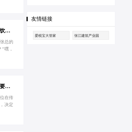
海实现
。 一、
实际经营
友情链接
策。其
，也可
上海注册餐饮管理公司？节税秘籍大放送，省出一辆小跑车！-上海注册餐饮管理公司需要什么手续
爱税宝大管家
张江建筑产业园
，张总的
？”嘿，
并存，
节税小
您的小窝
。核名
，以及准
上海注册区块链公司全攻略：轻松节税，智盈未来-上海注册区块链公司需要哪些资料？
一位在传
，决定
，张总
家区块
税小妙