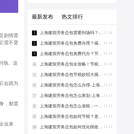
最新发布
热文排行
上海建筑劳务总包需要到场吗？-上海建筑劳务总包需要到场吗？
11-14
1
足剧情需
它需不需
上海建筑劳务总包免费办理？揭秘节税新策略！-上海建筑劳务总包免费办理吗？
11-14
2
上海建筑劳务总包免费代办？节税秘籍大揭秘！-上海建筑劳务总包免费代办吗？
11-14
3
到场。这
上海建筑劳务总包全攻略！节税妙招大揭秘，老板必看！-上海建筑劳务总包流程和要求
11-14
4
上海建筑劳务总包节税妙招大揭秘！老板必看，省到就是赚到！-上海建筑劳务总包怎么节税
11-14
5
它会因为
上海建筑劳务总包怎么办理-上海建筑劳务总包怎么办理
11-13
6
上海建筑劳务总包怎么筹划-上海建筑劳务总包怎么筹划
11-13
7
身，都需
上海建筑劳务总包怎么省税：一场老板与财税专家的“节税”对话-上海建筑劳务总包怎么省税
11-13
8
上海建筑劳务总包如何节税？老板们看过来，这两招让您省下一辆车的钱！-上海建筑劳务总包如何节税
11-13
9
企业来
上海建筑劳务总包如何优化税收：节税小妙招助你轻松省钱！-上海建筑劳务总包如何优化税收
11-13
10