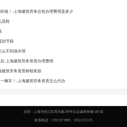
枉钱！-上海建筑劳务总包办理费用是多少
么流程
税
规划节税
怎么不到场办理
后-上海建筑劳务资质办理费用
海建筑劳务资质财税奖励
一辆车！-上海建筑劳务资质怎么代办
总部：上海市松江区茸兴路288号宝达诚商务楼1401室
联系电话：17811973989、18321215135