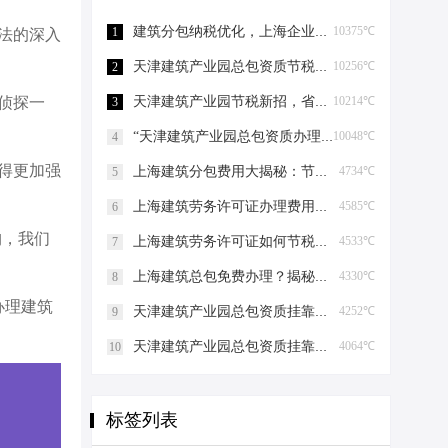
建筑分包纳税优化，上海企业如何“节税”上海建筑分包纳税优化
10375℃
1
法的深入
天津建筑产业园总包资质节税，妙招连连看！天津建筑产业园总包资质节税优化
10256℃
2
天津建筑产业园节税新招，省钱大法好嗨哟！天津建筑产业园总包资质节税优化
10214℃
侦探一
3
“天津建筑产业园总包资质办理”轻松get，关键步骤大揭秘！天津建筑产业园总包资质办理
10048℃
4
得更加强
上海建筑分包费用大揭秘：节税攻略与股权布局艺术上海建筑分包有什么费用
4734℃
5
上海建筑劳务许可证办理费用揭秘，省钱有妙招！上海建筑劳务许可证办理费用是多少
4585℃
6
构，我们
上海建筑劳务许可证如何节税上海建筑劳务许可证如何节税
4533℃
7
上海建筑总包免费办理？揭秘节税高招！上海建筑总包免费办理吗？
4330℃
8
办理建筑
天津建筑产业园总包资质挂靠的那些事儿天津建筑产业园总包资质挂靠
4252℃
9
天津建筑产业园总包资质挂靠的那些事儿天津建筑产业园总包资质挂靠
4064℃
10
标签列表