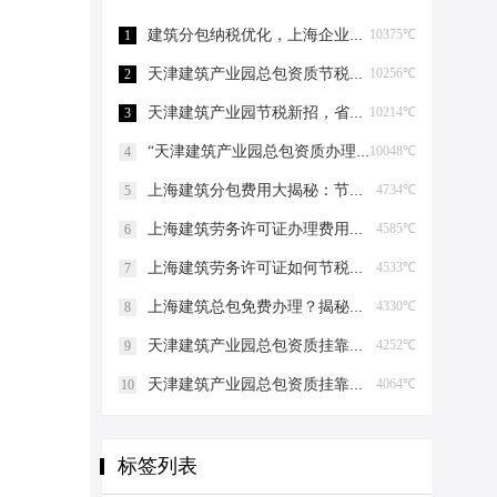
建筑分包纳税优化，上海企业如何“节税”上海建筑分包纳税优化
10375℃
1
天津建筑产业园总包资质节税，妙招连连看！天津建筑产业园总包资质节税优化
10256℃
2
天津建筑产业园节税新招，省钱大法好嗨哟！天津建筑产业园总包资质节税优化
10214℃
3
“天津建筑产业园总包资质办理”轻松get，关键步骤大揭秘！天津建筑产业园总包资质办理
10048℃
4
上海建筑分包费用大揭秘：节税攻略与股权布局艺术上海建筑分包有什么费用
4734℃
5
上海建筑劳务许可证办理费用揭秘，省钱有妙招！上海建筑劳务许可证办理费用是多少
4585℃
6
上海建筑劳务许可证如何节税上海建筑劳务许可证如何节税
4533℃
7
上海建筑总包免费办理？揭秘节税高招！上海建筑总包免费办理吗？
4330℃
8
天津建筑产业园总包资质挂靠的那些事儿天津建筑产业园总包资质挂靠
4252℃
9
天津建筑产业园总包资质挂靠的那些事儿天津建筑产业园总包资质挂靠
4064℃
10
标签列表