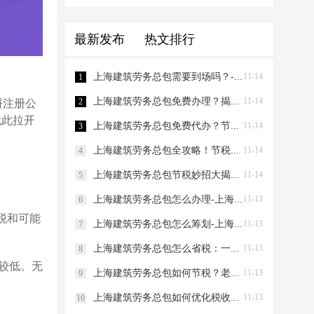
最新发布
热文排行
上海建筑劳务总包需要到场吗？-上海建筑劳务总包需要到场吗？
11-14
1
上海建筑劳务总包免费办理？揭秘节税新策略！-上海建筑劳务总包免费办理吗？
11-14
2
捋注册公
就此拉开
上海建筑劳务总包免费代办？节税秘籍大揭秘！-上海建筑劳务总包免费代办吗？
11-14
3
上海建筑劳务总包全攻略！节税妙招大揭秘，老板必看！-上海建筑劳务总包流程和要求
11-14
4
上海建筑劳务总包节税妙招大揭秘！老板必看，省到就是赚到！-上海建筑劳务总包怎么节税
11-14
5
上海建筑劳务总包怎么办理-上海建筑劳务总包怎么办理
11-13
6
税和可能
上海建筑劳务总包怎么筹划-上海建筑劳务总包怎么筹划
11-13
7
上海建筑劳务总包怎么省税：一场老板与财税专家的“节税”对话-上海建筑劳务总包怎么省税
11-13
8
较低。无
上海建筑劳务总包如何节税？老板们看过来，这两招让您省下一辆车的钱！-上海建筑劳务总包如何节税
11-13
9
上海建筑劳务总包如何优化税收：节税小妙招助你轻松省钱！-上海建筑劳务总包如何优化税收
11-13
10