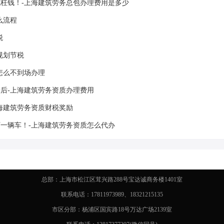
枉钱！-上海建筑劳务总包办理费用是多少
么流程
税
规划节税
怎么不到场办理
后-上海建筑劳务资质办理费用
海建筑劳务资质财税奖励
一辆车！-上海建筑劳务资质怎么代办
总部：上海市松江区茸兴路288号宝达诚商务楼1401室
联系电话：17811973989、18321215135
市区分部：杨浦区国宾路18号万达广场2139室