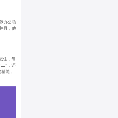
际办公场
并且，他
记住，每
二”，还
的精髓，